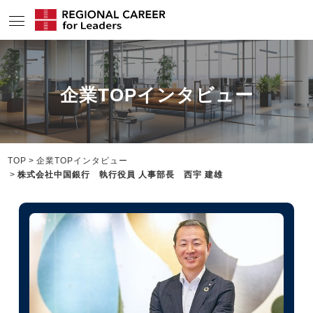
サービスの特長
企業TOPインタビュー
求人情報
転職成功者インタビュー
企業TOPインタビュー
TOP
企業TOPインタビュー
株式会社中国銀行 執行役員 人事部長 西宇 建雄
コンサルタント情報
地域の特色
リサーチ
ニュース
メディア紹介実績