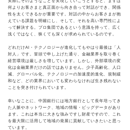
実際にそのようなことを実現していこうとすると、まずは
何よりお客さまと真正面から向き合って対話ができ、関係
性を太くできるかが重要です。対話の中からお客さまが抱
えている課題を明確にし、そして、それを高い専門性によ
って解決する。プロ集団であるという意識を持って、広く
浅くではなく、狭くても深くが求められているのです。
どれだけAI・テクノロジーが進化してもやはり最後は「人
対人」です。冒頭で申し上げた通り、金融業界を取り巻く
経営環境は厳しさを増しています。しかし、外部環境の変
化は金融業界だけの話ではありません。少子高齢化、人口
減、グローバル化、テクノロジーの加速度的進化、規制緩
和など、どの業界においても変わらなければ生き残れない
ことを突き付けられています。
幸いなことに、中国銀行には地方銀行として長年培ってき
た人脈やネットワーク、地域の情報・ビッグデータがあり
ます。これは本当に大きな強みですし財産ですので、これ
を最大限に活用して地域の発展に貢献していきたいと思っ
ています。