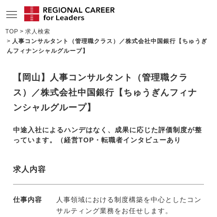
TOP
求人検索
人事コンサルタント（管理職クラス）／株式会社中国銀行【ちゅうぎ
サービスの特長
んフィナンシャルグループ】
求人情報
【岡山】人事コンサルタント（管理職クラ
転職成功者インタビュー
ス）／株式会社中国銀行【ちゅうぎんフィナ
企業TOPインタビュー
ンシャルグループ】
コンサルタント情報
中途入社によるハンデはなく、成果に応じた評価制度が整
っています。（経営TOP・転職者インタビューあり
地域の特色
リサーチ
求人内容
ニュース
仕事内容
人事領域における制度構築を中心としたコン
メディア紹介実績
サルティング業務をお任せします。