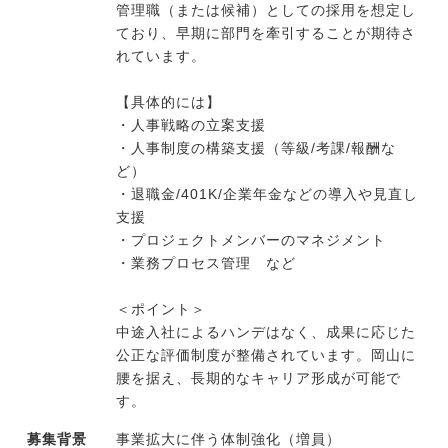
管理職（または候補）としての採用を想定し
ており、早期に部門を牽引することが期待さ
れています。
今すぐ転職をお考えの方
【具体的には】
・人事戦略の立案支援
中長期で転職をお考えの方
・人事制度の構築支援（等級/考課/報酬な
ど）
・退職金/401K/企業年金などの導入や見直し
支援
・プロジェクトメンバーのマネジメント
・業務プロセス管理 など
＜ポイント＞
中途入社によるハンデはなく、成果に応じた
公正な評価制度が整備されています。岡山に
腰を据え、長期的なキャリア形成が可能で
す。
募集背景
事業拡大に伴う体制強化（増員）