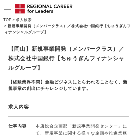
TOP
求人検索
新規事業開発（メンバークラス）／株式会社中国銀行【ちゅうぎんフ
サービスの特長
ィナンシャルグループ】
求人情報
【岡山】新規事業開発（メンバークラス）／
転職成功者インタビュー
株式会社中国銀行【ちゅうぎんフィナンシャ
企業TOPインタビュー
ルグループ】
コンサルタント情報
【経験業界不問】金融ビジネスにとらわれることなく、新
規事業の創出にチャレンジしています。
地域の特色
リサーチ
求人内容
ニュース
仕事内容
本店総合企画部「新規事業開発センター」に
メディア紹介実績
て、新規事業に関する様々な企画や推進業務