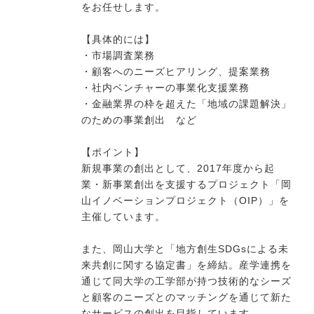
をお任せします。
【具体的には】
今すぐ転職をお考えの方
・市場調査業務
・顧客へのニーズヒアリング、提案業務
・社内ベンチャーの事業化支援業務
中長期で転職をお考えの方
・金融業界の枠を超えた「地域の課題解決」
のための事業創出 など
【ポイント】
新規事業の創出として、2017年度から起
業・新事業創出を支援するプロジェクト「岡
山イノベーションプロジェクト（OIP）」を
主催しています。
また、岡山大学と「地方創生SDGsによる未
来共創に関する協定書」を締結。産学連携を
通じて同大学の工学部が持つ技術的なシーズ
と顧客のニーズとのマッチングを通じて新た
なサービスの創出を目指しています。