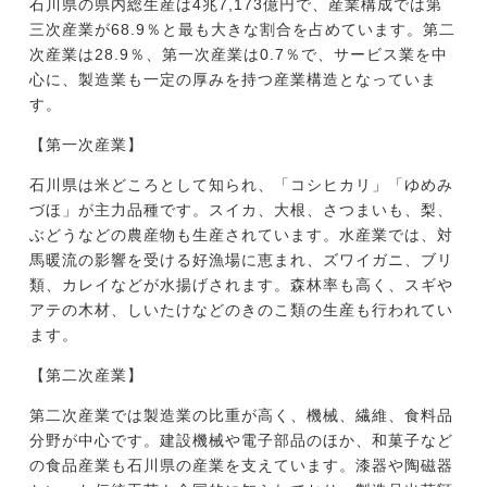
石川県の県内総生産は4兆7,173億円で、産業構成では第
三次産業が68.9％と最も大きな割合を占めています。第二
次産業は28.9％、第一次産業は0.7％で、サービス業を中
心に、製造業も一定の厚みを持つ産業構造となっていま
す。
【第一次産業】
石川県は米どころとして知られ、「コシヒカリ」「ゆめみ
づほ」が主力品種です。スイカ、大根、さつまいも、梨、
ぶどうなどの農産物も生産されています。水産業では、対
馬暖流の影響を受ける好漁場に恵まれ、ズワイガニ、ブリ
類、カレイなどが水揚げされます。森林率も高く、スギや
アテの木材、しいたけなどのきのこ類の生産も行われてい
ます。
【第二次産業】
第二次産業では製造業の比重が高く、機械、繊維、食料品
分野が中心です。建設機械や電子部品のほか、和菓子など
の食品産業も石川県の産業を支えています。漆器や陶磁器