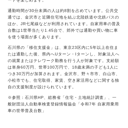
通勤時間が30分未満の人は約8割を占めています。公共交
通では、金沢市と近隣住宅地を結ぶ北陸鉄道や北鉄バスの
ほか、JR七尾線などが利用されています。自家用車の普及
台数は1世帯当たり1.45台で、郊外では通勤や買い物に車
を使う場面が多くあります。
石川県の「移住支援金」は、東京23区内に5年以上在住ま
たは通勤した後、県内へUターン・Iターンし、対象法人へ
の就業またはテレワーク勤務を行う人が対象です。支給額
は単身60万円、世帯100万円で、18歳未満の子ども1人に
つき30万円が加算されます。金沢市、野々市市、白山市、
小松市でも、住宅取得、家賃、空き家活用などに関する独
自の支援制度が設けられています。
※参照：石川県HP、総務省「住宅・土地統計調査」、一
般財団法人自動車検査登録情報協会「令和7年 自家用乗用
車の世帯普及台数」