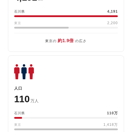
4,191
石川県
2,200
東京
約1.9倍
東京の
の広さ
人口
110
万人
110万
石川県
1,418万
東京