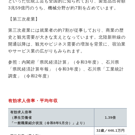
といった伝統工芸も全国的に知られており、製造品出荷額
3兆59億円のうち、機械分野が約7割を占めています。
【第三次産業】
第三次産業には就業者の約7割が従事しており、商業の歴
史と観光需要が大きな支えとなっています。北陸新幹線の
開通以降は、観光やビジネス需要の増加を背景に、宿泊業
やサービス業の広がりもみられます。
参照：内閣府「県民経済計算」（令和3年度）、石川県
「県民経済計算年報」（令和3年度）、石川県「工業統計
調査」（令和2年度）
有効求人倍率・平均年収
有効求人倍率
（厚生労働省
1.39倍
「一般職業紹介状況（令和8年5月分）」より）
32歳／446.1万円