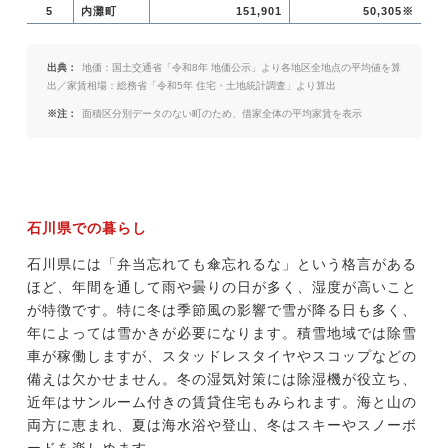
5
内灘町
151,901
50,305※
出典：
地価：国土交通省「令和8年 地価公示」より各地区全地点の平均値を算
出／家賃相場：総務省「令和5年 住宅・土地統計調査」より算出
※注：
面積区分別データのない町のため、借家全体の平均家賃を表示
石川県での暮らし
石川県には「弁当忘れても傘忘れるな」という格言がある
ほど、年間を通して雨や曇りの日が多く、湿度が高いこと
が特徴です。特に冬は季節風の影響で雪が降る日も多く、
年によっては雪かきが必要になります。積雪地域では除雪
車が稼働しますが、スタッドレスタイヤやスコップなどの
備えは欠かせません。冬の湿気対策には除湿機が役立ち、
近年はサンルーム付きの賃貸住宅もみられます。海と山の
両方に恵まれ、夏は海水浴や登山、冬はスキーやスノーボ
ードを楽しめます。