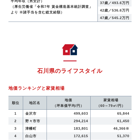
平均年収（男女計）
37歳／493.6万円
（厚生労働省「令和7年 賃金構造基本統計調査」
42歳／536.6万円
より ※諸手当を含む総支給額）
47歳／545.2万円
石川県のライフスタイル
地価ランキングと家賃相場
地価
家賃相場
順位
地区名
（坪単価平均/円）
（60～79㎡/円）
1
金沢市
499,603
65,844
2
野々市市
294,214
61,450
3
津幡町
183,801
46,366※
4
白山市
172,615
51,370