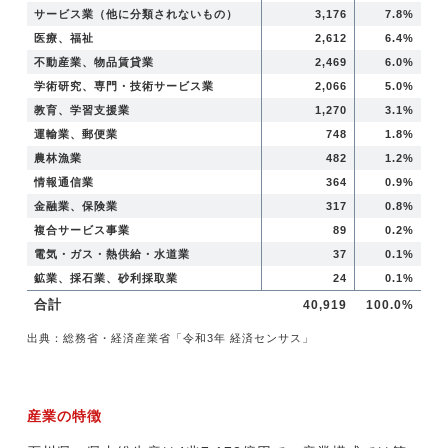
サービス業（他に分類されないもの）
3,176
7.8%
医療、福祉
2,612
6.4%
不動産業、物品賃貸業
2,469
6.0%
学術研究、専門・技術サービス業
2,066
5.0%
教育、学習支援業
1,270
3.1%
運輸業、郵便業
748
1.8%
農林漁業
482
1.2%
情報通信業
364
0.9%
金融業、保険業
317
0.8%
複合サービス事業
89
0.2%
電気・ガス・熱供給・水道業
37
0.1%
鉱業、採石業、砂利採取業
24
0.1%
合計
40,919
100.0%
出典：総務省・経済産業省「令和3年 経済センサス」
産業の特徴