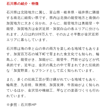
石川県の紹介・特徴
石川県は北陸地方に属し、富山県・岐阜県・福井県に隣接
する南北に細長い県です。県内は北側の能登地方と南側の
加賀地方に大きく分かれ、さらに、能登地方は奥能登・中
能登、加賀地方は金沢近郊・加賀白山の各エリアに分けら
れます。人口は約109万人で、そのおよそ半数が金沢近郊
エリアに暮らしています。
石川県は海の幸と山の幸の両方を楽しめる地域でもありま
す。加賀百万石の城下町で育まれた食文化でも知られ、輪
島ふぐ、能登がき、加能がに、能登牛、門前そばなどが代
表的です。近年は、金沢の風土の中で育まれてきた伝統的
な「加賀野菜」もブランドとして広く知られています。
また、多くの伝統工芸が受け継がれている地域でもあり、
輪島塗、九谷焼、珠洲焼、加賀友禅、牛首紬がよく知られ
ているほか、金沢箔や檜細工、琴などの楽器づくりも行わ
れています。
※参照：石川県HP