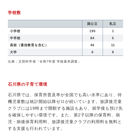
学校数
国公立
私立
小学校
195
1
中学校
84
5
高校（通信教育を含む）
46
11
大学
6
8
出典：文部科学省「令和7年度 学校基本調査」
石川県の子育て環境
石川県では、保育所普及率が全国でも高い水準にあり、待
機児童数は統計開始以降ゼロが続いています。放課後児童
クラブには19時まで開館する施設もあり、就学後も預け先
を確保しやすい環境です。また、第2子以降の保育料、病
児・病後保育利用料、放課後児童クラブの利用料を無料と
する支援も行われています。