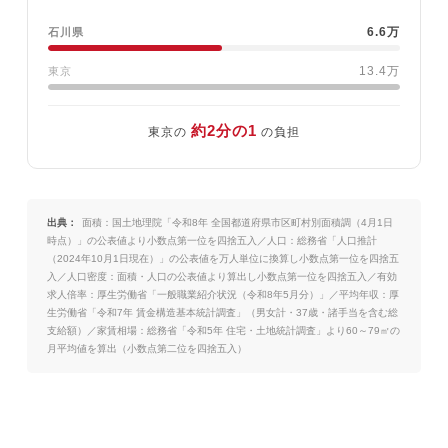
6.6万
石川県
13.4万
東京
約2分の1
東京の
の負担
出典：
面積：国土地理院「令和8年 全国都道府県市区町村別面積調（4月1日
時点）」の公表値より小数点第一位を四捨五入／人口：総務省「人口推計
（2024年10月1日現在）」の公表値を万人単位に換算し小数点第一位を四捨五
入／人口密度：面積・人口の公表値より算出し小数点第一位を四捨五入／有効
求人倍率：厚生労働省「一般職業紹介状況（令和8年5月分）」／平均年収：厚
生労働省「令和7年 賃金構造基本統計調査」（男女計・37歳・諸手当を含む総
支給額）／家賃相場：総務省「令和5年 住宅・土地統計調査」より60～79㎡の
月平均値を算出（小数点第二位を四捨五入）