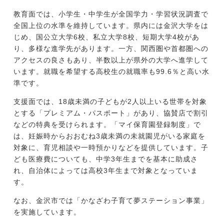
教育面では、小学生・中学生が全国学力・学習状況調査で
全国上位の水準を維持しています。県内には金沢大学をは
じめ、国公立大学6校、私立大学8校、短期大学4校があ
り、多様な進学先があります。一方、関西圏や首都圏への
アクセスの良さもあり、半数以上が県外の大学へ進学して
います。就職を希望する高校生の就職率も99.6％と高い水
準です。
支援面では、18歳未満の子どもが2人以上いる世帯を対象
とする「プレミアム・パスポート」があり、協賛店で割引
などの特典を受けられます。「マイ保育園登録制度」で
は、妊娠時からおおむね3歳未満の未就園児がいる家庭を
対象に、育児相談や一時預かりなどを提供しています。子
ども医療費についても、中学3年生までを基本に助成さ
れ、自治体によっては高校3年生まで対象となっていま
す。
なお、金沢市では「かなざわ子育て夢ステーション事業」
を実施しています。