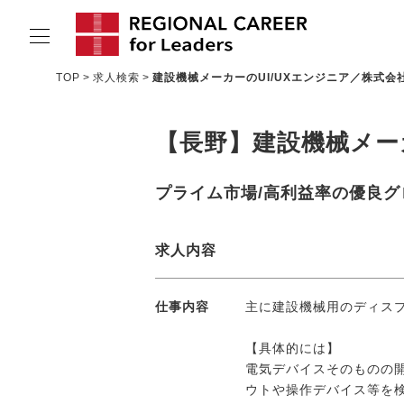
TOP
求人検索
建設機械メーカーのUI/UXエンジニア／株式会
サービスの特長
【長野】建設機械メー
求人情報
転職成功者インタビュー
プライム市場/高利益率の優良グ
企業TOPインタビュー
求人内容
コンサルタント情報
地域の特色
仕事内容
主に建設機械用のディス
リサーチ
【具体的には】
電気デバイスそのものの
ニュース
ウトや操作デバイス等を