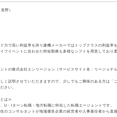
（長野）
ンド力で高い利益率を誇り建機メーカーではトップクラスの利益率
ライフイベントに合わせた時短勤務も多様なシフトを用意しており
ェントの株式会社エンリージョン（サービスサイト名：リージョナ
。
詳しく説明させていただきますので、少しでもご興味のある方は「
ください。
ンとは≫
、U・Iターン転職・地方転職に特化した転職エージェントです。
在住のコンサルタントが地場優良企業の経営者や人事責任者から直