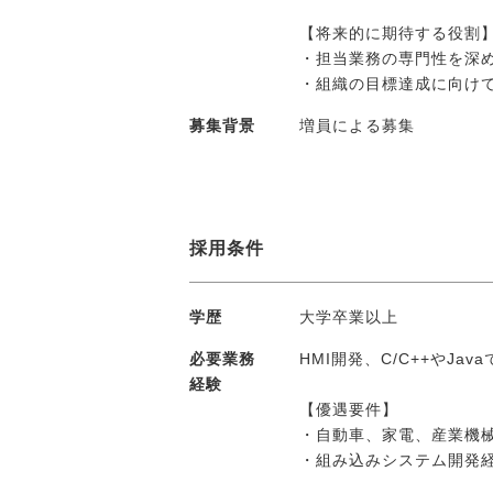
メディア紹介実績
【将来的に期待する役割
・担当業務の専門性を深
・組織の目標達成に向け
今すぐ転職をお考えの方
募集背景
増員による募集
中長期で転職をお考えの方
採用条件
学歴
大学卒業以上
必要業務
HMI開発、C/C++やJ
経験
【優遇要件】
・自動車、家電、産業機械
・組み込みシステム開発経