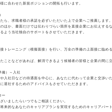
者様に合わせた新規ポジションの開拓も行います。
)
したら、求職者様の承諾を必ずいただいた上で企業へご推薦します
削のほか、書面だけでは伝わりづらい箇所を直接企業にお伝えする
けるよう当社独自のサポートをさせていただきます。
面接トレーニング（模擬面接）を行い、万全の準備の上面接に臨め
じたことなどがあれば、解消できるよう候補者の皆様と企業の間に
準備）～入社
件や入社日などの待遇面を中心に、あなたに代わって企業と交渉い
満に退社するためのアドバイスもさせていただきます。
ロー
ございましたらいつでもご相談ください。
、将来的なあなたのキャリアプランを実現するためのキャリアパー