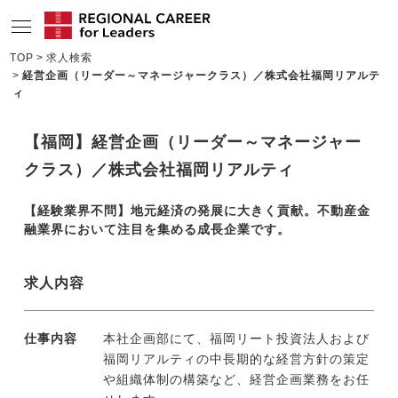
TOP
求人検索
経営企画（リーダー～マネージャークラス）／株式会社福岡リアルテ
サービスの特長
ィ
求人情報
【福岡】経営企画（リーダー～マネージャー
転職成功者インタビュー
クラス）／株式会社福岡リアルティ
企業TOPインタビュー
【経験業界不問】地元経済の発展に大きく貢献。不動産金
融業界において注目を集める成長企業です。
コンサルタント情報
地域の特色
求人内容
リサーチ
仕事内容
本社企画部にて、福岡リート投資法人および
ニュース
福岡リアルティの中長期的な経営方針の策定
や組織体制の構築など、経営企画業務をお任
メディア紹介実績