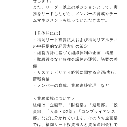
せします。
また、リーダー以上のポジションとして、実
務をリードしながら、メンバーの育成やチー
今すぐ転職をお考えの方
ムマネジメントも担っていただきます。
【具体的には】
・福岡リート投資法人および福岡リアルティ
中長期で転職をお考えの方
の中長期的な経営方針の策定
・経営方針に基づく組織体制の企画、構築
・取締役会など各種会議体の運営、議案の整
備
・サステナビリティ経営に関する企画/実行、
情報発信
・メンバーの育成、業務進捗管理 など
＜業務環境について＞
組織は「企画部」「財務部」「運用部」「投
資部」「人事・DX部」「コンプライアンス
部」などに分かれています。そのうち企画部
では、福岡リート投資法人と資産運用会社で