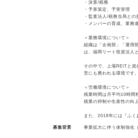
メディア紹介実績
・決算/税務
・予算策定、予実管理
・監査法人/税務当局との
・メンバーの育成、業務
今すぐ転職をお考えの方
＜業務環境について＞
組織は「企画部」「運用
中長期で転職をお考えの方
は、福岡リート投資法人
その中で、上場REITと
営にも携われる環境です
＜労働環境について＞
残業時間は月平均10時間
残業の抑制や生産性の向
また、2018年には『ふ
募集背景
事業拡大に伴う体制強化