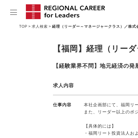
TOP
求人検索
経理（リーダー～マネージャークラス）／株式
サービスの特長
【福岡】経理（リーダ
求人情報
転職成功者インタビュー
【経験業界不問】地元経済の発
企業TOPインタビュー
求人内容
コンサルタント情報
地域の特色
仕事内容
本社企画部にて、福岡リー
また、リーダー以上のポ
リサーチ
【具体的には】
ニュース
・福岡リート投資法人お