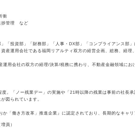
折衝
進捗管理 など
部」「投資部」「財務部」「人事・DX部」「コンプライアンス部」
と資産運用会社である福岡リアルティ双方の経営企画、総務、経理
資産運用会社の双方の経理/決算/税務に携わり、不動産金融領域に
。
程度。「ノー残業デー」の実施や「21時以降の残業は事前の社長
上が図られています。
くおか「働き方改革」推進企業』に認定されており、長期的なキャ
（増員）