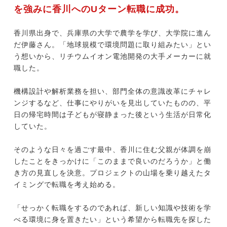
を強みに香川へのUターン転職に成功。
香川県出身で、兵庫県の大学で農学を学び、大学院に進ん
今すぐ転職をお考えの方
だ伊藤さん。「地球規模で環境問題に取り組みたい」とい
う想いから、リチウムイオン電池開発の大手メーカーに就
職した。
中長期で転職をお考えの方
機構設計や解析業務を担い、部門全体の意識改革にチャレ
ンジするなど、仕事にやりがいを見出していたものの、平
日の帰宅時間は子どもが寝静まった後という生活が日常化
していた。
そのような日々を過ごす最中、香川に住む父親が体調を崩
したことをきっかけに「このままで良いのだろうか」と働
き方の見直しを決意。プロジェクトの山場を乗り越えたタ
イミングで転職を考え始める。
「せっかく転職をするのであれば、新しい知識や技術を学
べる環境に身を置きたい」という希望から転職先を探した