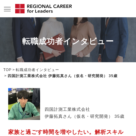
サービスの特長
転職成功者インタビュー
求人情報
転職成功者インタビュー
企業TOPインタビュー
TOP
転職成功者インタビュー
四国計測工業株式会社 伊藤拓真さん（仮名・研究開発） 35歳
コンサルタント情報
地域の特色
リサーチ
四国計測工業株式会社
伊藤拓真さん（仮名・研究開発） 35歳
ニュース
家族と過ごす時間を増やしたい。解析スキル
メディア紹介実績