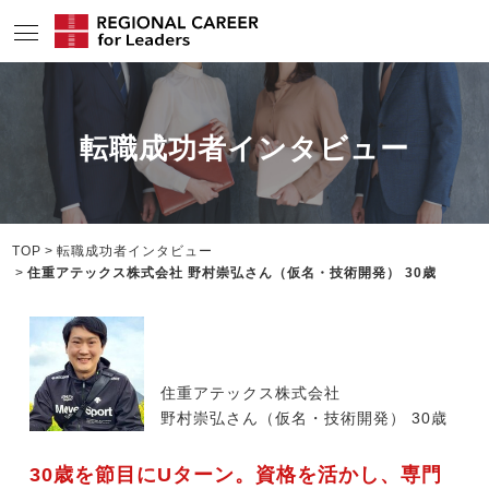
サービスの特長
転職成功者インタビュー
求人情報
転職成功者インタビュー
企業TOPインタビュー
TOP
転職成功者インタビュー
住重アテックス株式会社 野村崇弘さん（仮名・技術開発） 30歳
コンサルタント情報
地域の特色
リサーチ
住重アテックス株式会社
野村崇弘さん（仮名・技術開発） 30歳
ニュース
30歳を節目にUターン。資格を活かし、専門
メディア紹介実績