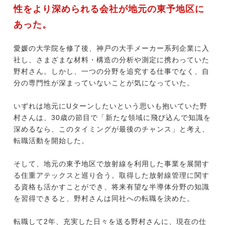
性をより深められる会社が地元の東予地区に
あった。
今すぐ転職をお考えの方
愛媛の大学院を修了後、神戸の大手メーカー系列企業に入
社し、さまざまな材料・構造の分析や測定に携わっていた
野村さん。しかし、一つの分野を追究する仕事でなく、自
中長期で転職をお考えの方
分の専門性が深まっていないことが気になっていた。
いずれは地元にUターンしたいという思いも抱いていた野
村さんは、30歳の節目で「新たな領域に飛び込んで知識を
深めるなら、このタイミングが最後のチャンス」と考え、
転職活動を開始した。
そして、地元の東予地区で放射線を利用した事業を展開す
る住重アテックスと巡り合う。取得した放射線管理に関す
る資格も活かすことができ、将来有望な半導体分野の知識
を習得できると、野村さんは同社への転職を決めた。
転職して2年、充実した日々を送る野村さんに、現在の仕