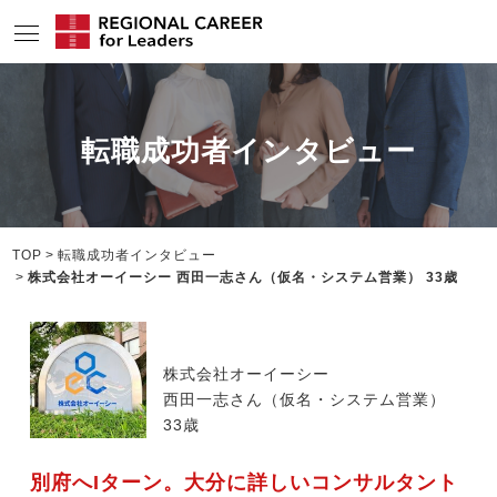
サービスの特長
転職成功者インタビュー
求人情報
転職成功者インタビュー
企業TOPインタビュー
TOP
転職成功者インタビュー
株式会社オーイーシー 西田一志さん（仮名・システム営業） 33歳
コンサルタント情報
地域の特色
株式会社オーイーシー
リサーチ
西田一志さん（仮名・システム営業）
33歳
ニュース
別府へIターン。大分に詳しいコンサルタント
メディア紹介実績