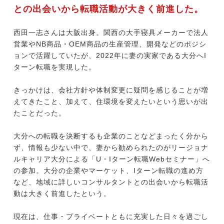
との出会いから転職活動が大きく前進した。
西田一志さんは大阪出身。関西の大手寝具メーカーで法人
今すぐ転職をお考えの方
営業やNB商品・OEM商品の生産管理、開発などのポジシ
ョンで活躍していたが、2022年に妻の実家である大分へI
ターン転職を実現した。
中長期で転職をお考えの方
きっかけは、会社方針や体制変更に疑問を感じることが増
えてきたこと、加えて、住環境を変えたいという思いが出
たことだった。
大分への転職を決断するも企業のことなどまったく分から
ず、情報も少ない中で、妻から勧められたのがリージョナ
ルキャリア大分による「U・Iターン転職Webセミナー」へ
の参加。大分の企業やマーケット、Iターン転職の進め方
など、地域に詳しいコンサルタントとの出会いから転職活
動は大きく前進したという。
現在は、仕事・プライベートともに充実した日々を過ごし