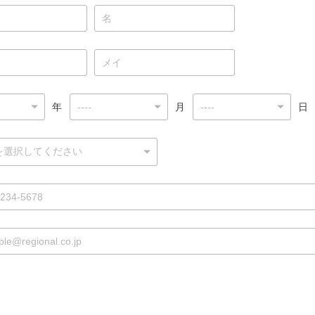
年
月
日