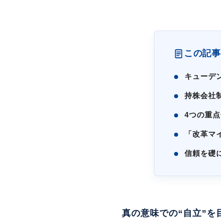
この記事
キューデ
持株会社
4つの重
「改革マ
信頼を礎
真の意味での“自立”を