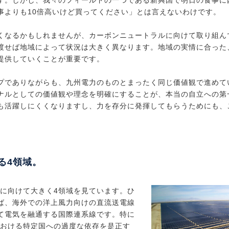
す。しかし、我々のフィールドの一つである新興国で明日の食事に
事よりも10倍高いけど買ってください」とは言えないわけです。
くなるかもしれませんが、カーボンニュートラルに向けて取り組ん
渡せば地域によって状況は大きく異なります。地域の実情に合った
提供していくことが重要です。
プでありながらも、九州電力のものとまったく同じ価値観で進めて
ナルとしての価値観や理念を明確にすることが、本当の自立への第
も活躍しにくくなりますし、力を存分に発揮してもらうためにも、
る4領域。
年に向けて大きく4領域を見ています。ひ
ば、海外での洋上風力向けの直流送電線
て電気を融通する国際連系線です。特に
における特定国への過度な依存を是正す