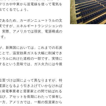
フリカや中東から送電線を使って電気を
出てくるでしょう。
であるため、カーボンニュートラルの文
実ですが、エネルギートランジションの
。実際、アメリカでは現状、電源構成の
ます。
が、新興国においては、これまでの石炭
ことで、温室効果ガスを大幅に削減でき
トラルに向けた道程の一部です。実情に
するという意味では、ガス火力には今後
位置づけは国によって異なりますが、特
電源となるよう引き上げていかなければ
A（発電事業者と需要家との間で結ばれる
結び、アセットを長期にわたって保有し
一方、アメリカでは、一般の投資家から