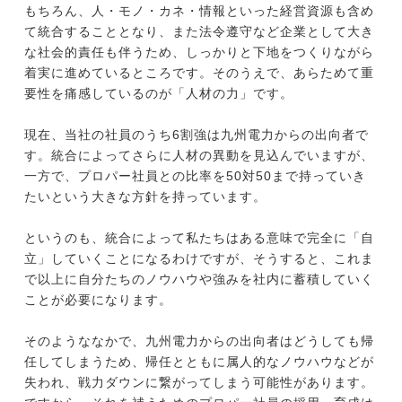
もちろん、人・モノ・カネ・情報といった経営資源も含め
て統合することとなり、また法令遵守など企業として大き
な社会的責任も伴うため、しっかりと下地をつくりながら
着実に進めているところです。そのうえで、あらためて重
要性を痛感しているのが「人材の力」です。
現在、当社の社員のうち6割強は九州電力からの出向者で
す。統合によってさらに人材の異動を見込んでいますが、
一方で、プロパー社員との比率を50対50まで持っていき
たいという大きな方針を持っています。
というのも、統合によって私たちはある意味で完全に「自
立」していくことになるわけですが、そうすると、これま
で以上に自分たちのノウハウや強みを社内に蓄積していく
ことが必要になります。
そのようななかで、九州電力からの出向者はどうしても帰
任してしまうため、帰任とともに属人的なノウハウなどが
失われ、戦力ダウンに繋がってしまう可能性があります。