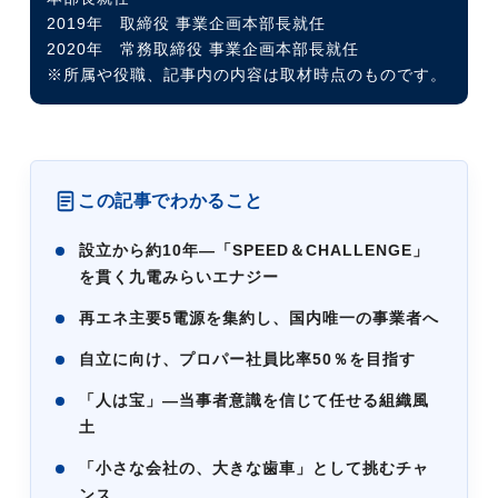
2019年 取締役 事業企画本部長就任
2020年 常務取締役 事業企画本部長就任
※所属や役職、記事内の内容は取材時点のものです。
この記事でわかること
設立から約10年―「SPEED＆CHALLENGE」
を貫く九電みらいエナジー
再エネ主要5電源を集約し、国内唯一の事業者へ
自立に向け、プロパー社員比率50％を目指す
「人は宝」―当事者意識を信じて任せる組織風
土
「小さな会社の、大きな歯車」として挑むチャ
ンス