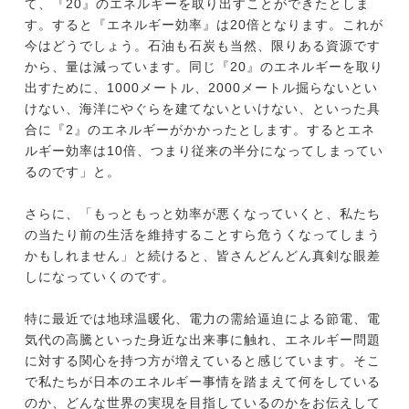
て、『20』のエネルギーを取り出すことができたとしま
す。すると『エネルギー効率』は20倍となります。これが
今はどうでしょう。石油も石炭も当然、限りある資源です
から、量は減っています。同じ『20』のエネルギーを取り
出すために、1000メートル、2000メートル掘らないとい
けない、海洋にやぐらを建てないといけない、といった具
合に『2』のエネルギーがかかったとします。するとエネ
ルギー効率は10倍、つまり従来の半分になってしまってい
るのです」と。
さらに、「もっともっと効率が悪くなっていくと、私たち
の当たり前の生活を維持することすら危うくなってしまう
かもしれません」と続けると、皆さんどんどん真剣な眼差
しになっていくのです。
特に最近では地球温暖化、電力の需給逼迫による節電、電
気代の高騰といった身近な出来事に触れ、エネルギー問題
に対する関心を持つ方が増えていると感じています。そこ
で私たちが日本のエネルギー事情を踏まえて何をしている
のか、どんな世界の実現を目指しているのかをお伝えして