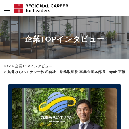
サービスの特長
企業TOPインタビュー
求人情報
転職成功者インタビュー
企業TOPインタビュー
TOP
企業TOPインタビュー
九電みらいエナジー株式会社 常務取締役 事業企画本部長 寺﨑 正勝
コンサルタント情報
地域の特色
リサーチ
ニュース
メディア紹介実績