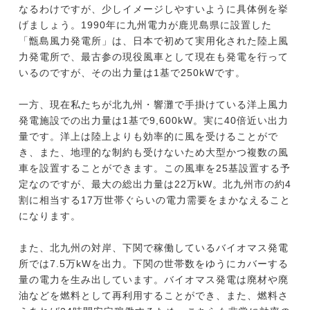
なるわけですが、少しイメージしやすいように具体例を挙
げましょう。1990年に九州電力が鹿児島県に設置した
「甑島風力発電所」は、日本で初めて実用化された陸上風
力発電所で、最古参の現役風車として現在も発電を行って
いるのですが、その出力量は1基で250kWです。
一方、現在私たちが北九州・響灘で手掛けている洋上風力
発電施設での出力量は1基で9,600kW。実に40倍近い出力
量です。洋上は陸上よりも効率的に風を受けることがで
き、また、地理的な制約も受けないため大型かつ複数の風
車を設置することができます。この風車を25基設置する予
定なのですが、最大の総出力量は22万kW。北九州市の約4
割に相当する17万世帯ぐらいの電力需要をまかなえること
になります。
また、北九州の対岸、下関で稼働しているバイオマス発電
所では7.5万kWを出力。下関の世帯数をゆうにカバーする
量の電力を生み出しています。バイオマス発電は廃材や廃
油などを燃料として再利用することができ、また、燃料さ