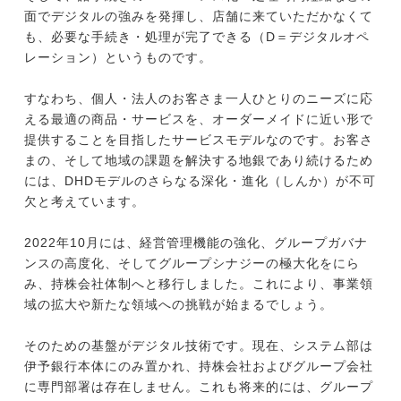
面でデジタルの強みを発揮し、店舗に来ていただかなくて
も、必要な手続き・処理が完了できる（D＝デジタルオペ
レーション）というものです。
すなわち、個人・法人のお客さま一人ひとりのニーズに応
える最適の商品・サービスを、オーダーメイドに近い形で
提供することを目指したサービスモデルなのです。お客さ
まの、そして地域の課題を解決する地銀であり続けるため
には、DHDモデルのさらなる深化・進化（しんか）が不可
欠と考えています。
2022年10月には、経営管理機能の強化、グループガバナ
ンスの高度化、そしてグループシナジーの極大化をにら
み、持株会社体制へと移行しました。これにより、事業領
域の拡大や新たな領域への挑戦が始まるでしょう。
そのための基盤がデジタル技術です。現在、システム部は
伊予銀行本体にのみ置かれ、持株会社およびグループ会社
に専門部署は存在しません。これも将来的には、グループ