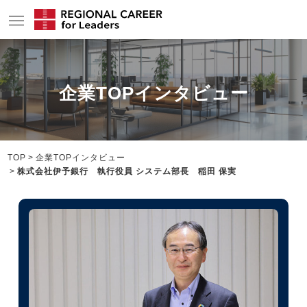
サービスの特長
企業TOPインタビュー
求人情報
転職成功者インタビュー
企業TOPインタビュー
TOP
企業TOPインタビュー
株式会社伊予銀行 執行役員 システム部長 稲田 保実
コンサルタント情報
地域の特色
リサーチ
ニュース
メディア紹介実績