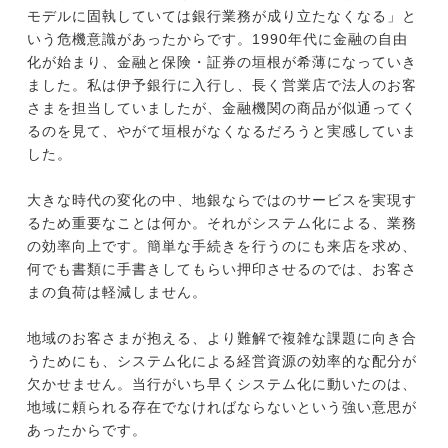
モデルに固執していては銀行業務が成り立たなくなる」と
いう危機意識があったからです。1990年代に金融の自由
化が始まり、金融と保険・証券の垣根が希薄になっていき
ました。私は伊予銀行に入行し、長く営業店で法人のお客
さまを担当していましたが、金融機関の商品が似通ってく
るのを見て、やがて垣根がなくなるだろうと実感していま
した。
大きな時代の変化の中、地銀ならではのサービスを実現す
るため重要なことは何か。それがシステム化による、業務
の効率向上です。簡単な手続きを行うのにも来店を求め、
何でも書類に手書きしてもらい押印させるのでは、お客さ
まの負荷は軽減しません。
地域のお客さまが抱える、より難解で複雑な課題に向き合
うためにも、システム化による経営資源の効率的な配分が
欠かせません。当行がいち早くシステム化に動いたのは、
地域に頼られる存在でなければならないという強い意思が
あったからです。