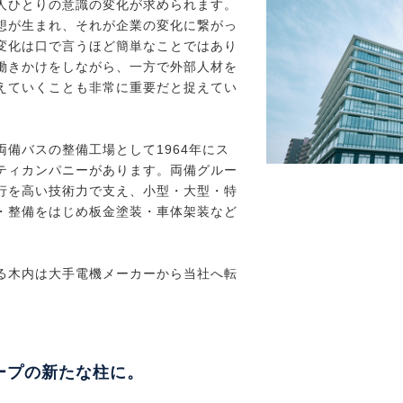
人ひとりの意識の変化が求められます。
想が生まれ、それが企業の変化に繋がっ
変化は口で言うほど簡単なことではあり
働きかけをしながら、一方で外部人材を
えていくことも非常に重要だと捉えてい
備バスの整備工場として1964年にス
ティカンパニーがあります。両備グルー
行を高い技術力で支え、小型・大型・特
・整備をはじめ板金塗装・車体架装など
。
る木内は大手電機メーカーから当社へ転
ープの新たな柱に。