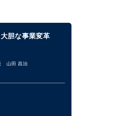
、大胆な事業変革
 山田 昌治