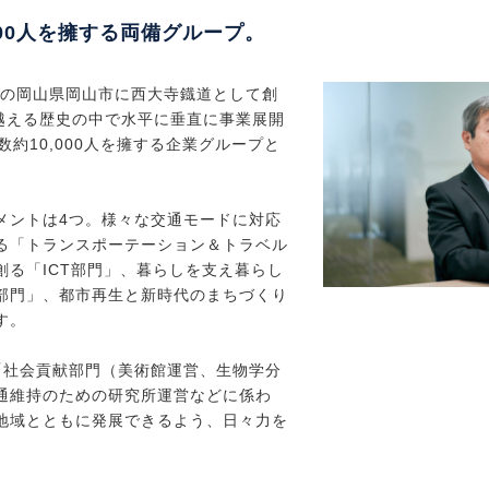
000人を擁する両備グループ。
在の岡山県岡山市に西大寺鐡道として創
を越える歴史の中で水平に垂直に事業展開
数約10,000人を擁する企業グループと
メントは4つ。様々な交通モードに対応
る「トランスポーテーション＆トラベル
創る「ICT部門」、暮らしを支え暮らし
部門」、都市再生と新時代のまちづくり
す。
「社会貢献部門（美術館運営、生物学分
通維持のための研究所運営などに係わ
地域とともに発展できるよう、日々力を