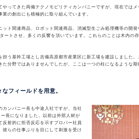
てやってきた両備テクノモビリティカンパニーですが、現在ではメ
事業の創出にも積極的に取り組んでいます。
ニット関連商品、ロボット関連商品、消滅型生ごみ処理機等の開発
スタートさせ、多くの反響を頂いています。これらのことは木内の
を担う基幹工場とし吉備高原都市産業区に新工場を建設しました。
きた分野ではありませんでしたが、ここは一つの柱になるような期
々なフィールドを用意。
のカンパニー長も中途入社ですが、当社
ニー長になりました。以前は外部人材が
て反射的に拒否反応を示すプロパー社員
、彼らの仕事ぶりを目にして刺激を受け