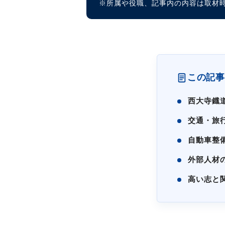
※所属や役職、記事内の内容は取材
この記事
西大寺鐡
交通・旅
自動車整
外部人材
高い志と