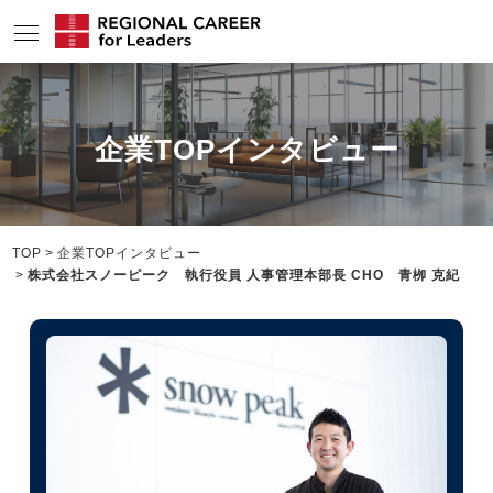
サービスの特長
企業TOPインタビュー
求人情報
転職成功者インタビュー
企業TOPインタビュー
TOP
企業TOPインタビュー
株式会社スノーピーク 執行役員 人事管理本部長 CHO 青栁 克紀
コンサルタント情報
地域の特色
リサーチ
ニュース
メディア紹介実績