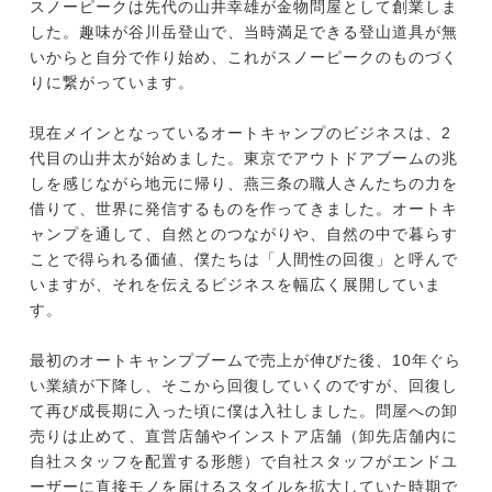
スノーピークは先代の山井幸雄が金物問屋として創業しま
した。趣味が谷川岳登山で、当時満足できる登山道具が無
いからと自分で作り始め、これがスノーピークのものづく
りに繋がっています。
現在メインとなっているオートキャンプのビジネスは、2
代目の山井太が始めました。東京でアウトドアブームの兆
しを感じながら地元に帰り、燕三条の職人さんたちの力を
借りて、世界に発信するものを作ってきました。オートキ
ャンプを通して、自然とのつながりや、自然の中で暮らす
ことで得られる価値、僕たちは「人間性の回復」と呼んで
いますが、それを伝えるビジネスを幅広く展開していま
す。
最初のオートキャンプブームで売上が伸びた後、10年ぐら
い業績が下降し、そこから回復していくのですが、回復し
て再び成長期に入った頃に僕は入社しました。問屋への卸
売りは止めて、直営店舗やインストア店舗（卸先店舗内に
自社スタッフを配置する形態）で自社スタッフがエンドユ
ーザーに直接モノを届けるスタイルを拡大していた時期で