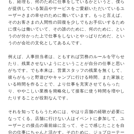
も、経理も、何のために仕事をしているかというと、僕ら
が提供している製品やサービスをご愛顧いただいているユ
ーザーさまの幸せのために働いています。もっと言えば、
そのお客さまの人間性の回復を少しでもお手伝いするため
に僕らは働いていて、その誰のために、何のために、とい
うのが分かった上で仕事をしないとやっぱりだめだ、とい
うのが会社の文化としてあるんです。
例えば、人事担当者は、ともすれば労務のルールを守らせ
たり、残業させないようにということが自分の仕事と思い
がちです。でも本来は、営業スタッフの残業を無くして、
彼らがもっと野遊びやキャンプに行ける時間、また家族と
いる時間を作ることで、より仕事を充実させてもらった
り、ややこしい業務を簡略化して接客に使う時間を増やし
たりすることが役割なんです。
それを知ってもらうためには、やはり店舗の経験が必要に
なってくる。店舗に行けない人はイベントに参加して、ユ
ーザーとの接点の最前線に立って、そこで感じたことを自
分の仕事にちゃんと活かす。そのために、ジョブローテー